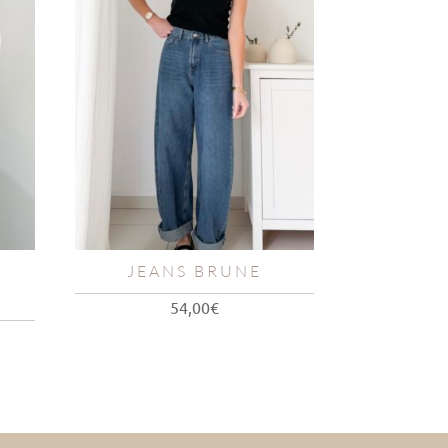
JEANS BRUNE
54,00
€