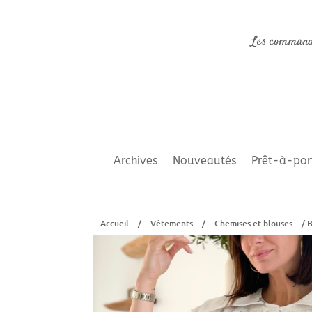
Les command
Archives
Nouveautés
Prêt-à-por
Accueil
/
Vêtements
/
Chemises et blouses
/ B