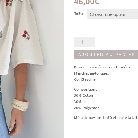
46,00
€
Taille
quantité
de
Blouse
AJOUTER AU PANIER
Emilia
Blouse imprimée cerises brodées
Manches mi-longues
Col Claudine
Composition :
50% Coton
30% Lin
20% Polyester
Mélanie mesure 1m70 et porte la tail