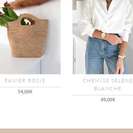
PANIER ROSIE
CHEMISE SÉLÈNE
BLANCHE
54,00
€
49,00
€