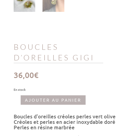
BOUCLES
D’OREILLES GIGI
36,00
€
En stock
AJOUTER AU PANIER
quantité
de
Boucles
Boucles d’oreilles créoles perles vert olive
d'oreilles
Créoles et perles en acier inoxydable doré
Gigi
Perles en résine marbrée