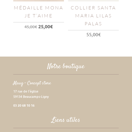
MÉDAILLE MONA
COLLIER SANTA
JE T’AIME
MARIA LILAS
PALAS
Le
Le
25,00
€
45,00
€
prix
prix
55,00
€
initial
actuel
était :
est :
45,00€.
25,00€.
Notre boutique
Maug – Concept store
17 rue de l’église
59134 Beaucamps-Ligny
03 20 68 10 16
Liens utiles