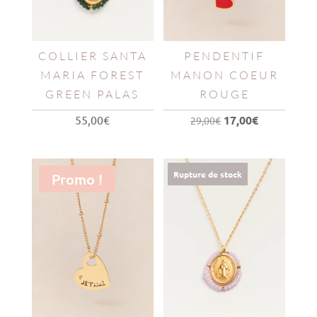
COLLIER SANTA
PENDENTIF
MARIA FOREST
MANON COEUR
GREEN PALAS
ROUGE
Le
Le
55,00
€
17,00
€
29,00
€
prix
prix
initial
actuel
était :
est :
Rupture de stock
Promo !
29,00€.
17,00€.