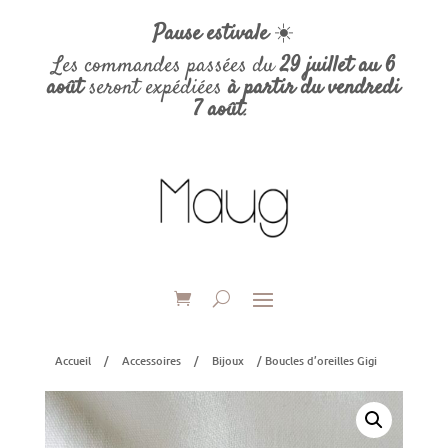
Pause estivale
☀️
Les commandes passées du
29 juillet au 6
août
seront expédiées
à partir du vendredi
7 août
.
Accueil
/
Accessoires
/
Bijoux
/ Boucles d’oreilles Gigi