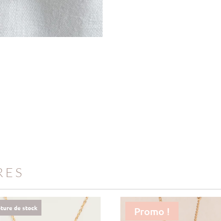
RES
ture de stock
Promo !