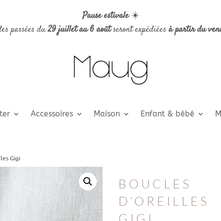
Pause estivale
☀️
es passées du
29 juillet au 6 août
seront expédiées
à partir du ven
ter
Accessoires
Maison
Enfant & bébé
M
les Gigi
BOUCLES
D’OREILLES
GIGI