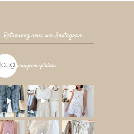
0€.
Retrouvez nous sur Instagram
maugconceptstore