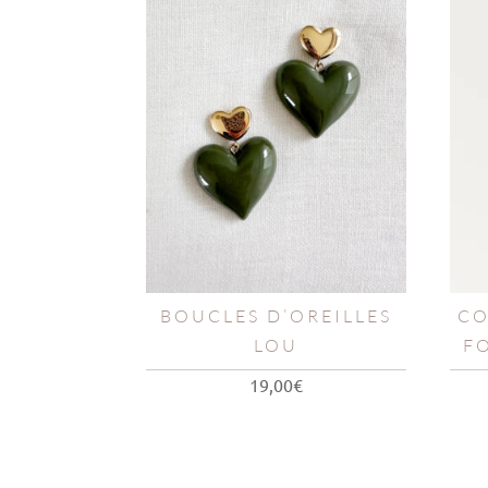
BOUCLES D’OREILLES
CO
LOU
F
19,00
€