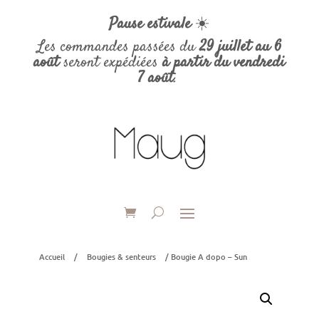
Pause estivale
☀️
Les commandes passées du
29 juillet au 6
août
seront expédiées
à partir du vendredi
7 août
.
Accueil
/
Bougies & senteurs
/ Bougie A dopo – Sun