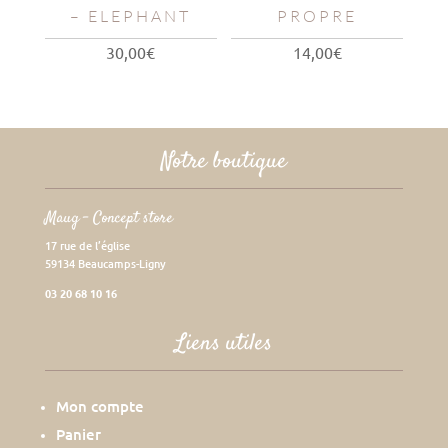
– ELEPHANT
PROPRE
30,00
€
14,00
€
Notre boutique
Maug – Concept store
17 rue de l’église
59134 Beaucamps-Ligny
03 20 68 10 16
Liens utiles
Mon compte
Panier