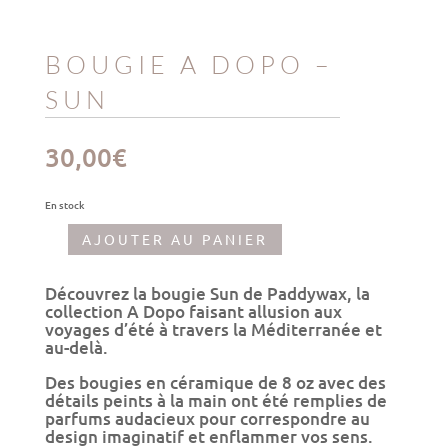
BOUGIE A DOPO –
SUN
30,00
€
En stock
AJOUTER AU PANIER
quantité
de
Bougie
Découvrez la bougie Sun de Paddywax, la
A
collection A Dopo faisant allusion aux
dopo
voyages d’été à travers la Méditerranée et
-
au-delà.
Sun
Des bougies en céramique de 8 oz avec des
détails peints à la main ont été remplies de
parfums audacieux pour correspondre au
design imaginatif et enflammer vos sens.