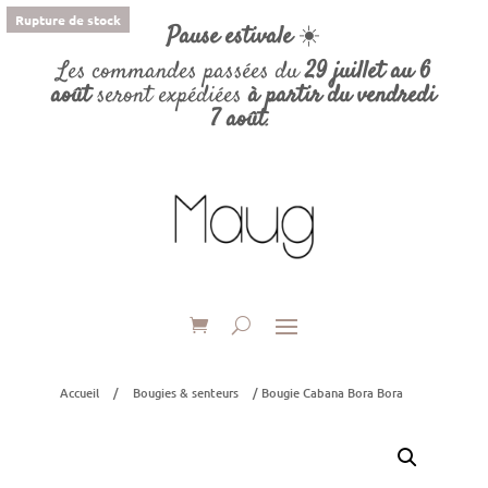
Rupture de stock
Pause estivale
☀️
Les commandes passées du
29 juillet au 6
août
seront expédiées
à partir du vendredi
7 août
.
Accueil
/
Bougies & senteurs
/ Bougie Cabana Bora Bora