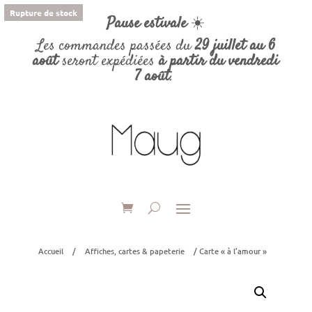
Rupture de stock
Pause estivale
☀️
Les commandes passées du
29 juillet au 6
août
seront expédiées
à partir du vendredi
7 août
.
Accueil
/
Affiches, cartes & papeterie
/ Carte « à l’amour »