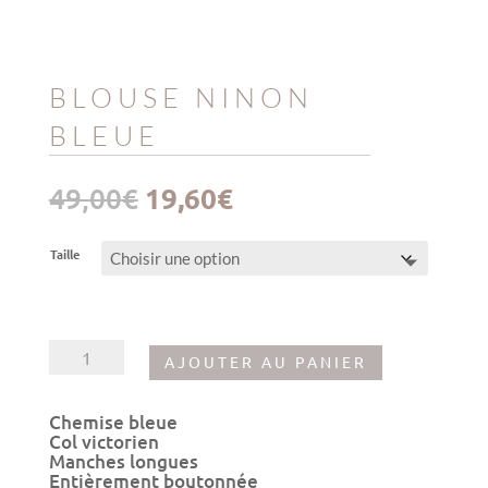
BLOUSE NINON
BLEUE
Le
Le
49,00
€
19,60
€
prix
prix
initial
actuel
était :
est :
Taille
49,00€.
19,60€.
quantité
AJOUTER AU PANIER
de
Blouse
Ninon
Chemise bleue
bleue
Col victorien
Manches longues
Entièrement boutonnée