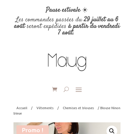
Pause estivale
☀️
Les commandes passées du
29 juillet au 6
août
seront expédiées
à partir du vendredi
7 août
.
Accueil
/
Vêtements
/
Chemises et blouses
/ Blouse Ninon
bleue
Promo !