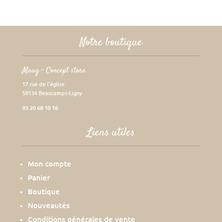
initial
actuel
était :
est :
39,00€.
15,60€.
Notre boutique
Maug – Concept store
17 rue de l’église
59134 Beaucamps-Ligny
03 20 68 10 16
Liens utiles
Mon compte
Panier
Boutique
Nouveautés
Conditions générales de vente