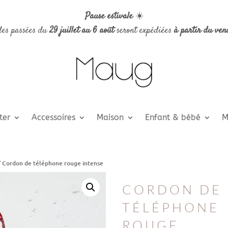
Pause estivale
☀️
es passées du
29 juillet au 6 août
seront expédiées
à partir du ven
ter
Accessoires
Maison
Enfant & bébé
M
 Cordon de téléphone rouge intense
CORDON DE
TÉLÉPHONE
ROUGE