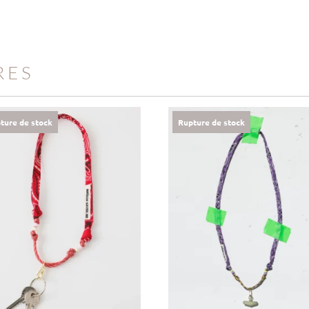
RES
ture de stock
Rupture de stock