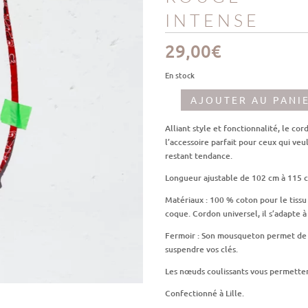
INTENSE
29,00
€
En stock
AJOUTER AU PANI
quantité
de
Alliant style et fonctionnalité, le c
Cordon
l’accessoire parfait pour ceux qui ve
de
restant tendance.
téléphone
rouge
Longueur ajustable de 102 cm à 115 
intense
Matériaux : 100 % coton pour le tissu
coque. Cordon universel, il s’adapte 
Fermoir : Son mousqueton permet de 
suspendre vos clés.
Les nœuds coulissants vous permetten
Confectionné à Lille.