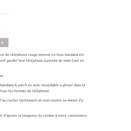
ER
ordon de téléphone rouge intense en tissu bandana est
ulent garder leur téléphone à portée de main tout en
cm.
 bandana & patch en acier inoxydable à glisser dans la
à tous les formats de téléphone.
l’accrocher facilement où vous voulez ou même d’y
t d’ajuster la longueur du cordon à votre convenance.