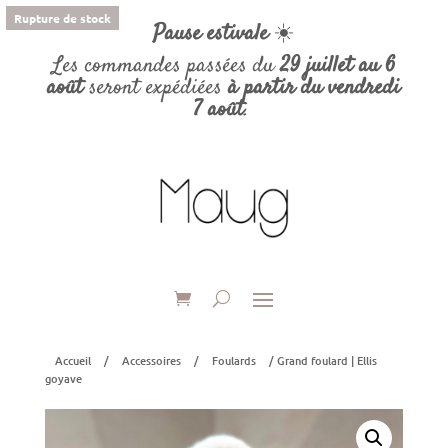
Rupture de stock
Pause estivale
☀️
Les commandes passées du
29 juillet au 6
août
seront expédiées
à partir du vendredi
7 août
.
Accueil
/
Accessoires
/
Foulards
/ Grand foulard | Ellis
goyave