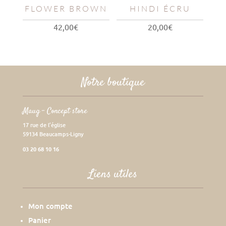
FLOWER BROWN
HINDI ÉCRU
42,00
€
20,00
€
Notre boutique
Maug – Concept store
17 rue de l’église
59134 Beaucamps-Ligny
03 20 68 10 16
Liens utiles
Mon compte
Panier