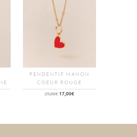
PENDENTIF MANON
NE
COEUR ROUGE
Le
Le
17,00
€
29,00
€
prix
prix
l
initial
actuel
était :
est :
0€.
29,00€.
17,00€.