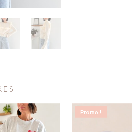
RES
Promo !