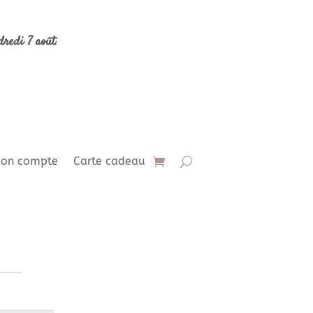
dredi 7 août
.
on compte
Carte cadeau
x