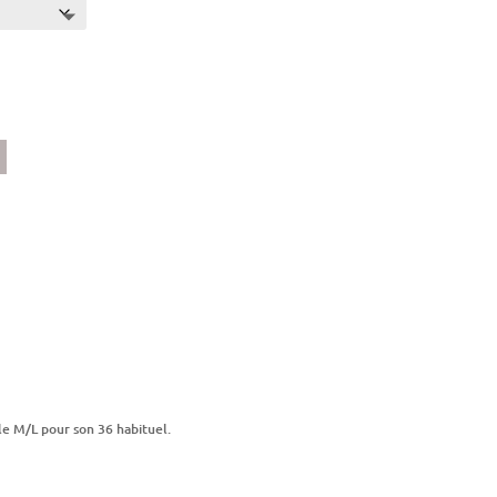
uel
 :
80€.
le M/L pour son 36 habituel.