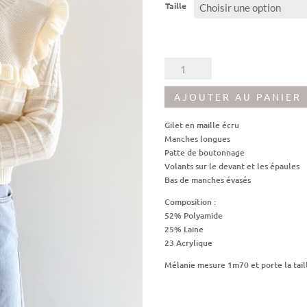
initial
act
Taille
était :
est
42,00€.
16,
quantité
de
Gilet
AJOUTER AU PANIER
Jean
Gilet en maille écru
Manches longues
Patte de boutonnage
Volants sur le devant et les épaules
Bas de manches évasés
Composition :
52% Polyamide
25% Laine
23 Acrylique
Mélanie mesure 1m70 et porte la tail