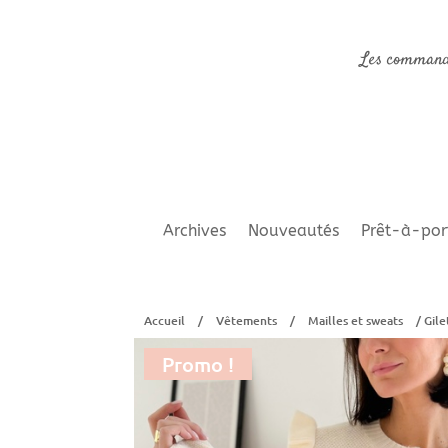
Les command
Archives
Nouveautés
Prêt-à-por
Accueil
/
Vêtements
/
Mailles et sweats
/ Gile
Promo !