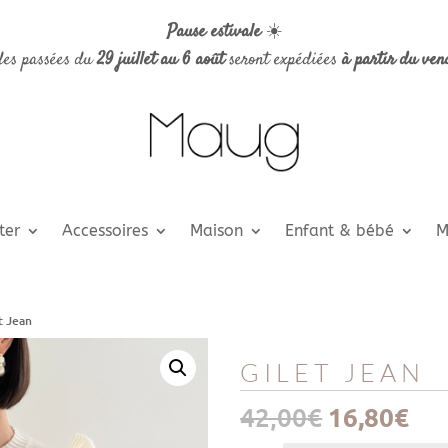
Pause estivale
☀️
es passées du
29 juillet au 6 août
seront expédiées
à partir du ven
ter
Accessoires
Maison
Enfant & bébé
M
t Jean
GILET JEAN
Le
Le
42,00
€
16,80
€
prix
pri