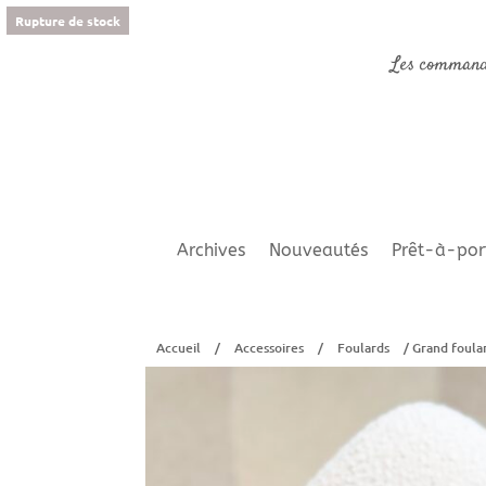
Rupture de stock
Les command
Archives
Nouveautés
Prêt-à-por
Accueil
/
Accessoires
/
Foulards
/ Grand foular