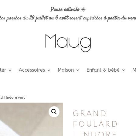
Pause estivale
☀️
es passées du
29 juillet au 6 août
seront expédiées
à partir du ven
ter
Accessoires
Maison
Enfant & bébé
M
d | Indore vert
GRAND
FOULARD
| INDORE