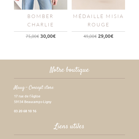
BOMBER
MÉDAILLE MISIA
CHARLIE
ROUGE
Le
Le
Le
Le
30,00
€
29,00
€
75,00
€
49,00
€
prix
prix
prix
prix
initial
actuel
initial
actuel
était :
est :
était :
est :
75,00€.
30,00€.
49,00€.
29,00€.
Notre boutique
Maug – Concept store
17 rue de l’église
59134 Beaucamps-Ligny
03 20 68 10 16
Liens utiles