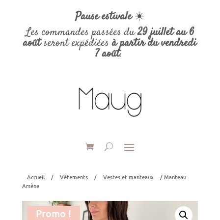
Pause estivale
☀️
Les commandes passées du
29 juillet au 6
août
seront expédiées
à partir du vendredi
7 août
.
Accueil
/
Vêtements
/
Vestes et manteaux
/ Manteau
Arsène
Promo !