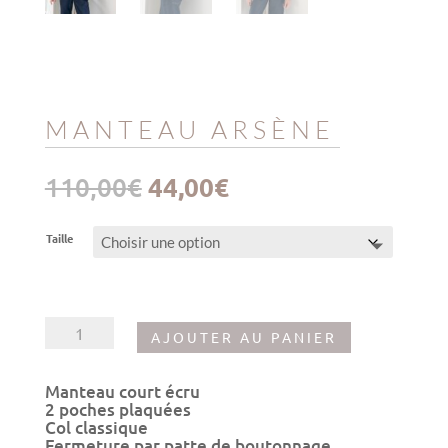
MANTEAU ARSÈNE
Le
Le
110,00
€
44,00
€
prix
prix
initial
actuel
était :
est :
Taille
110,00€.
44,00€.
quantité
AJOUTER AU PANIER
de
Manteau
Arsène
Manteau court écru
2 poches plaquées
Col classique
Fermeture par patte de boutonnage