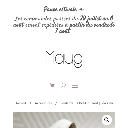
Pause estivale
☀️
Les commandes passées du
29 juillet au 6
août
seront expédiées
à partir du vendredi
7 août
.
Accueil
/
Accessoires
/
Foulards
/ Petit foulard | Léo kaki