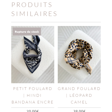
PRODUITS
SIMILAIRES
Rupture de stock
PETIT FOULARD
GRAND FOULARD
| HINDI
| LÉOPARD
BANDANA ENCRE
CAMEL
20,00
€
38,00
€