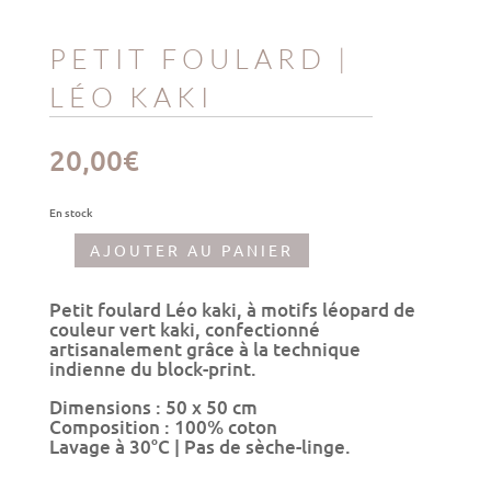
PETIT FOULARD |
LÉO KAKI
20,00
€
En stock
AJOUTER AU PANIER
quantité
de
Petit
Petit foulard Léo kaki, à motifs léopard de
foulard
couleur vert kaki, confectionné
|
artisanalement grâce à la technique
Léo
indienne du block-print.
kaki
Dimensions : 50 x 50 cm
Composition : 100% coton
Lavage à 30°C | Pas de sèche-linge.