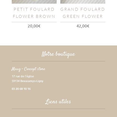
PETIT FOULARD
GRAND FOULARD
FLOWER BROWN
GREEN FLOWER
20,00
€
42,00
€
Notre boutique
Maug – Concept store
17 rue de l’église
59134 Beaucamps-Ligny
03 20 68 10 16
Liens utiles