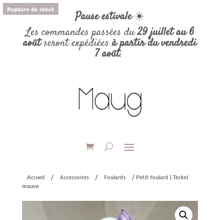
Rupture de stock
Pause estivale
☀️
Les commandes passées du
29 juillet au 6
août
seront expédiées
à partir du vendredi
7 août
.
Accueil
/
Accessoires
/
Foulards
/ Petit foulard | Teckel
mauve