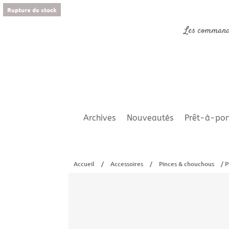
Rupture de stock
Les command
Archives
Nouveautés
Prêt-à-por
Accueil
/
Accessoires
/
Pinces & chouchous
/ P