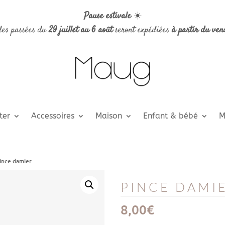
Pause estivale
☀️
es passées du
29 juillet au 6 août
seront expédiées
à partir du ven
ter
Accessoires
Maison
Enfant & bébé
M
ince damier
PINCE DAMI
8,00
€