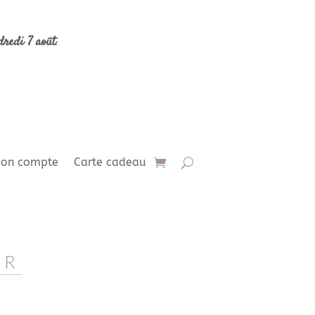
dredi 7 août
.
on compte
Carte cadeau
ER