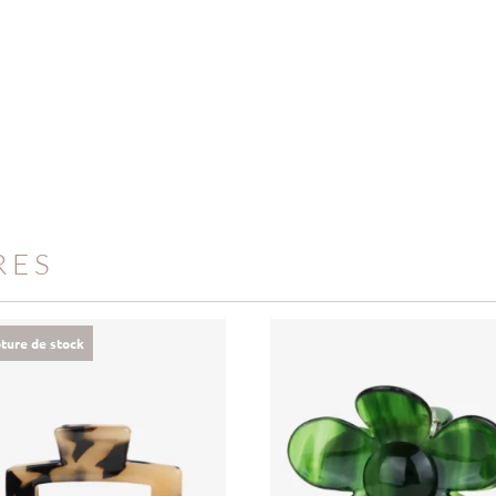
RES
ture de stock