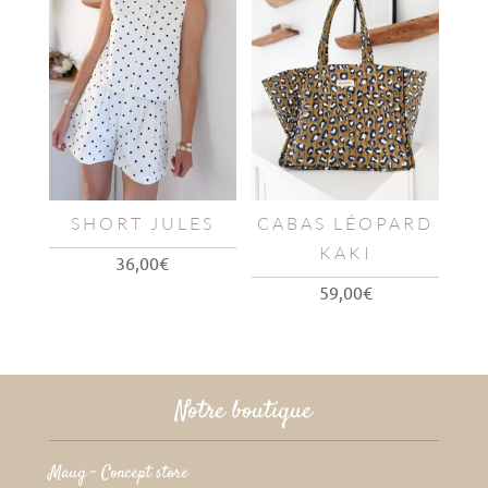
SHORT JULES
CABAS LÉOPARD
KAKI
36,00
€
59,00
€
Notre boutique
Maug – Concept store