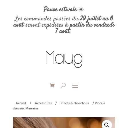
Pause estivale
☀️
Les commandes passées du
29 juillet au 6
août
seront expédiées
à partir du vendredi
7 août
.
Accueil
/
Accessoires
/
Pinces & chouchous
/ Pince à
cheveux Marraine