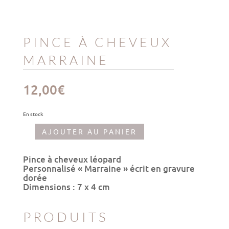
PINCE À CHEVEUX
MARRAINE
12,00
€
En stock
AJOUTER AU PANIER
quantité
de
Pince
Pince à cheveux léopard
à
Personnalisé « Marraine » écrit en gravure
cheveux
dorée
Marraine
Dimensions : 7 x 4 cm
PRODUITS