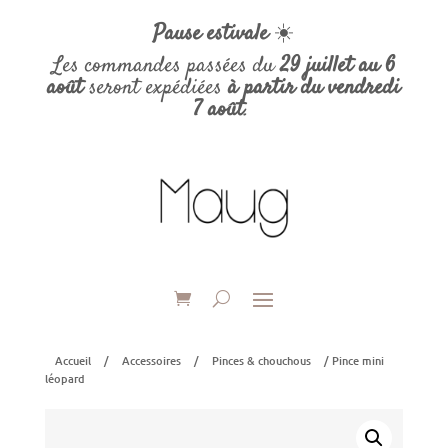
Pause estivale
☀️
Les commandes passées du
29 juillet au 6
août
seront expédiées
à partir du vendredi
7 août
.
Accueil
/
Accessoires
/
Pinces & chouchous
/ Pince mini
léopard