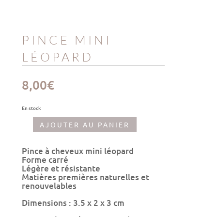
PINCE MINI
LÉOPARD
8,00
€
En stock
AJOUTER AU PANIER
quantité
de
Pince
Pince à cheveux mini léopard
mini
Forme carré
léopard
Légère et résistante
Matières premières naturelles et
renouvelables
Dimensions : 3.5 x 2 x 3 cm