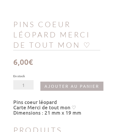
PINS COEUR
LÉOPARD MERCI
DE TOUT MON ♡
6,00
€
En stock
quantité
AJOUTER AU PANIER
de
Pins
Coeur
Pins coeur léopard
Léopard
Carte Merci de tout mon ♡
Merci
Dimensions : 21 mm x 19 mm
de
tout
mon
PRODUITS
♡