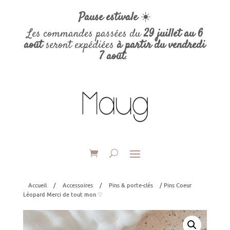
Pause estivale
☀️
Les commandes passées du
29 juillet au 6
août
seront expédiées
à partir du vendredi
7 août
.
Accueil
/
Accessoires
/
Pins & porte-clés
/ Pins Coeur
Léopard Merci de tout mon ♡