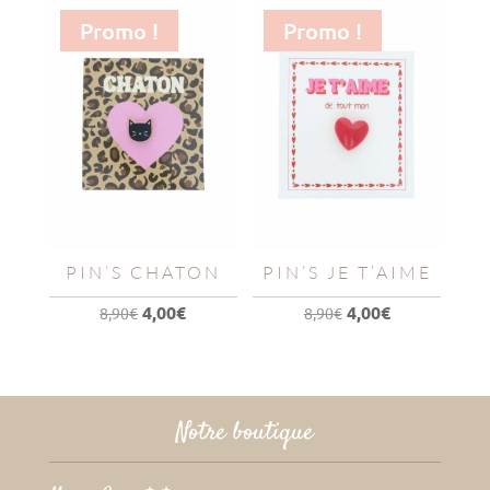
Promo !
Promo !
PIN’S CHATON
PIN’S JE T’AIME
Le
Le
Le
Le
4,00
€
4,00
€
8,90
€
8,90
€
prix
prix
prix
prix
initial
actuel
initial
actuel
était :
est :
était :
est :
8,90€.
4,00€.
8,90€.
4,00€.
Notre boutique