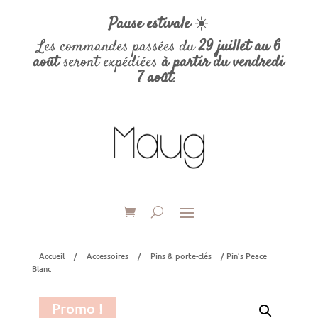
Pause estivale
☀️
Les commandes passées du
29 juillet au 6
août
seront expédiées
à partir du vendredi
7 août
.
Accueil
/
Accessoires
/
Pins & porte-clés
/ Pin’s Peace
Blanc
Promo !