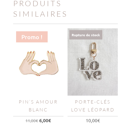
PRODUITS
SIMILAIRES
Rupture de stock
Promo !
PIN’S AMOUR
PORTE-CLÉS
BLANC
LOVE LÉOPARD
Le
Le
6,00
€
10,00
€
11,00
€
prix
prix