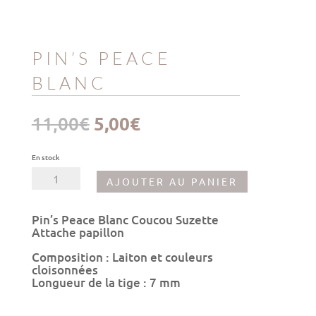
PIN’S PEACE
BLANC
Le
Le
11,00
€
5,00
€
prix
prix
initial
actuel
était :
est :
En stock
11,00€.
5,00€.
quantité
AJOUTER AU PANIER
de
Pin's
Peace
Pin’s Peace Blanc Coucou Suzette
Blanc
Attache papillon
Composition : Laiton et couleurs
cloisonnées
Longueur de la tige : 7 mm