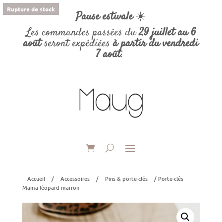
Rupture de stock
Pause estivale
☀️
Les commandes passées du
29 juillet au 6
août
seront expédiées
à partir du vendredi
7 août
.
Accueil
/
Accessoires
/
Pins & porte-clés
/ Porte-clés
Mama léopard marron