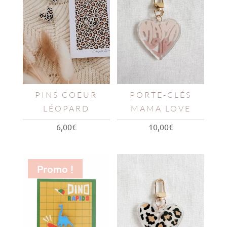
PINS COEUR
PORTE-CLÉS
LÉOPARD
MAMA LOVE
6,00
€
10,00
€
Promo !