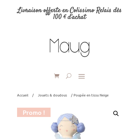
Livraison offerte en Colissimo Relais dès
100 € d’achat
Accueil
/
Jouets & doudous
/ Poupée en tissu Neige
Promo !