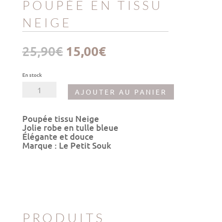
POUPÉE EN TISSU
NEIGE
Le
Le
25,90
€
15,00
€
prix
prix
initial
actuel
était :
est :
En stock
25,90€.
15,00€.
quantité
AJOUTER AU PANIER
de
Poupée
en
Poupée tissu Neige
tissu
Jolie robe en tulle bleue
Neige
Élégante et douce
Marque : Le Petit Souk
PRODUITS