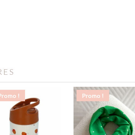
RES
Promo !
Promo !