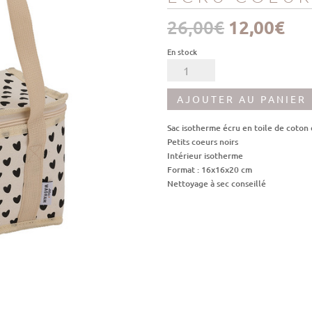
Le
Le
26,00
€
12,00
€
prix
pri
initial
act
En stock
était :
est
quantité
26,00€.
12,
de
Sac
AJOUTER AU PANIER
isotherme
écru
Sac isotherme écru en toile de coton
coeurs
Petits coeurs noirs
Intérieur isotherme
Format : 16x16x20 cm
Nettoyage à sec conseillé