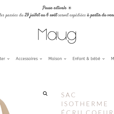
Pause estivale
☀️
es passées du
29 juillet au 6 août
seront expédiées
à partir du ven
ter
Accessoires
Maison
Enfant & bébé
M
SAC
ISOTHERME
ÉCRU COEUR