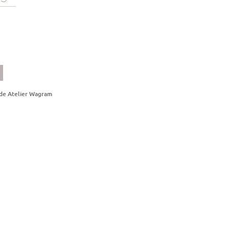
x
uel
 :
00€.
 de Atelier Wagram