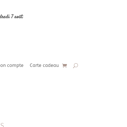
dredi 7 août
.
on compte
Carte cadeau
S