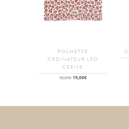
POCHETTE
G
ORDINATEUR LEO
CERISE
Le
Le
19,00
€
38,00
€
prix
prix
initial
actuel
était :
est :
38,00€.
19,00€.