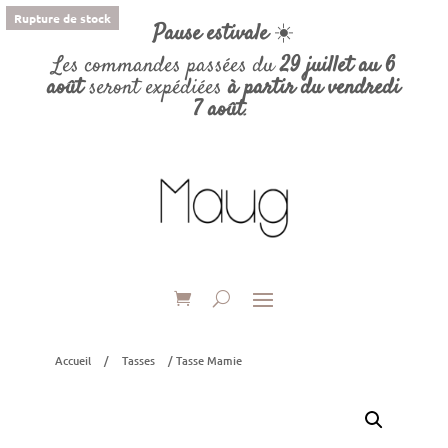
Rupture de stock
Pause estivale
☀️
Les commandes passées du
29 juillet au 6
août
seront expédiées
à partir du vendredi
7 août
.
Accueil
/
Tasses
/ Tasse Mamie