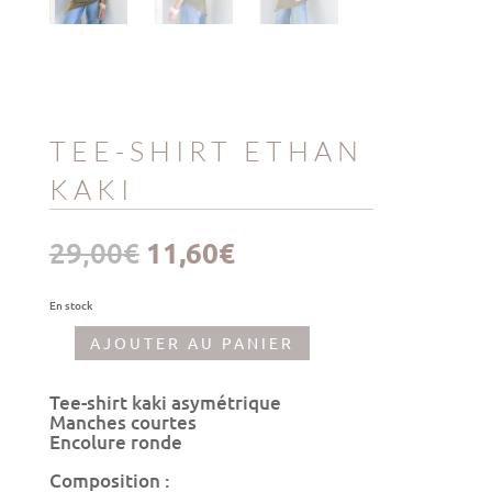
TEE-SHIRT ETHAN
KAKI
Le
Le
29,00
€
11,60
€
prix
prix
initial
actuel
était :
est :
En stock
29,00€.
11,60€.
AJOUTER AU PANIER
quantité
de
Tee-
Tee-shirt kaki asymétrique
shirt
Manches courtes
Ethan
Encolure ronde
Kaki
Composition :