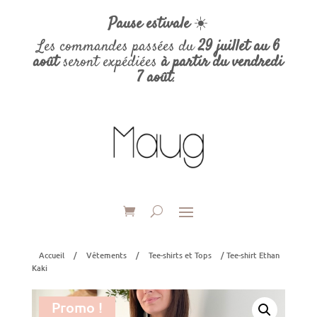
Pause estivale
☀️
Les commandes passées du
29 juillet au 6
août
seront expédiées
à partir du vendredi
7 août
.
Accueil
/
Vêtements
/
Tee-shirts et Tops
/ Tee-shirt Ethan
Kaki
Promo !