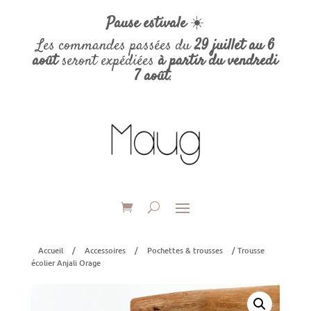
Pause estivale
☀️
Les commandes passées du
29 juillet au 6
août
seront expédiées
à partir du vendredi
7 août
.
Accueil
/
Accessoires
/
Pochettes & trousses
/ Trousse
écolier Anjali Orage