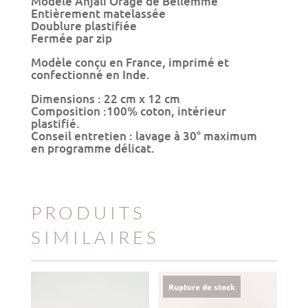
Modèle Anjali Orage de Bellemme
Anjali
Entièrement matelassée
Orage
Doublure plastifiée
Fermée par zip
Modèle conçu en France, imprimé et
confectionné en Inde.
Dimensions : 22 cm x 12 cm
Composition :100% coton, intérieur
plastifié.
Conseil entretien : lavage à 30° maximum
en programme délicat.
PRODUITS
SIMILAIRES
Rupture de stock