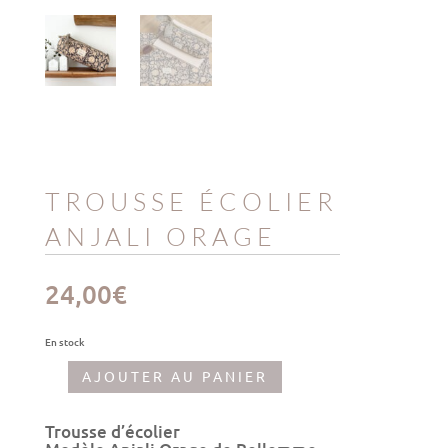
TROUSSE ÉCOLIER
ANJALI ORAGE
24,00
€
En stock
AJOUTER AU PANIER
quantité
de
Trousse
Trousse d’écolier
écolier