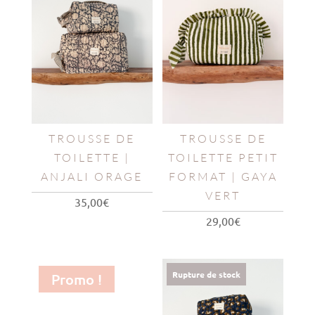
TROUSSE DE
TROUSSE DE
TOILETTE |
TOILETTE PETIT
ANJALI ORAGE
FORMAT | GAYA
VERT
35,00
€
29,00
€
Rupture de stock
Promo !