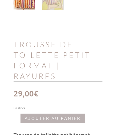
TROUSSE DE
TOILETTE PETIT
FORMAT |
RAYURES
29,00
€
En stock
AJOUTER AU PANIER
quantité
de
Trousse
Trousse de toilette petit format