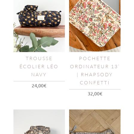
TROUSSE
POCHETTE
ÉCOLIER LÉO
ORDINATEUR 13’
NAVY
| RHAPSODY
CONFETTI
24,00
€
32,00
€