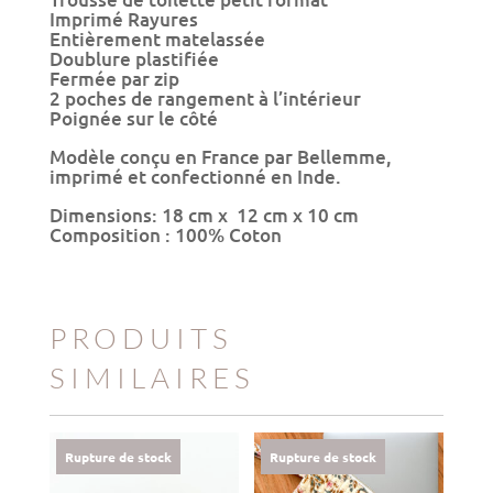
de
Imprimé Rayures
toilette
Entièrement matelassée
petit
Doublure plastifiée
format
Fermée par zip
|
2 poches de rangement à l’intérieur
Rayures
Poignée sur le côté
Modèle conçu en France par Bellemme,
imprimé et confectionné en Inde.
Dimensions: 18 cm x 12 cm x 10 cm
Composition : 100% Coton
PRODUITS
SIMILAIRES
Rupture de stock
Rupture de stock