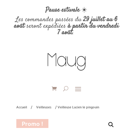
Pause estivale
☀️
Les commandes passées du
29 juillet au 6
août
seront expédiées
à partir du vendredi
7 août
.
Accueil
/
Veilleuses
/ Veilleuse Lucien le pingouin
Promo !