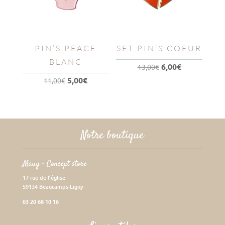
PIN’S PEACE
SET PIN’S COEUR
BLANC
Le
Le
6,00
€
13,00
€
prix
prix
Le
Le
5,00
€
11,00
€
initial
actuel
prix
prix
était :
est :
initial
actuel
13,00€.
6,00€.
était :
est :
11,00€.
5,00€.
Notre boutique
Maug – Concept store
17 rue de l’église
59134 Beaucamps-Ligny
03 20 68 10 16