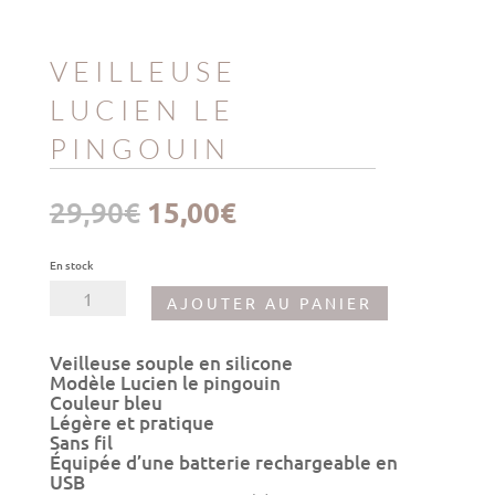
VEILLEUSE
LUCIEN LE
PINGOUIN
Le
Le
29,90
€
15,00
€
prix
prix
initial
actuel
était :
est :
En stock
29,90€.
15,00€.
quantité
AJOUTER AU PANIER
de
Veilleuse
Lucien
Veilleuse souple en silicone
le
Modèle Lucien le pingouin
pingouin
Couleur bleu
Légère et pratique
Sans fil
Équipée d’une batterie rechargeable en
USB