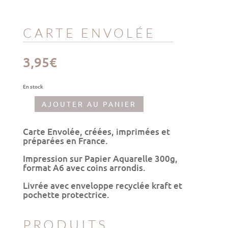
CARTE ENVOLÉE
3,95
€
En stock
AJOUTER AU PANIER
quantité
de
Carte
Carte Envolée, créées, imprimées et
Envolée
préparées en France.
Impression sur Papier Aquarelle 300g,
format A6 avec coins arrondis.
Livrée avec enveloppe recyclée kraft et
pochette protectrice.
PRODUITS