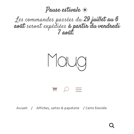
Pause estivale
☀️
Les commandes passées du
29 juillet au 6
août
seront expédiées
à partir du vendredi
7 août
.
Accueil
/
Affiches, cartes & papeterie
/ Carte Envolée