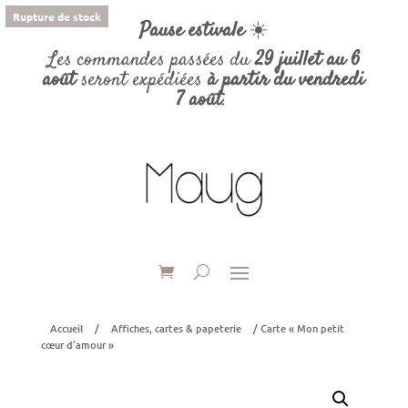
Rupture de stock
Pause estivale
☀️
Les commandes passées du
29 juillet au 6
août
seront expédiées
à partir du vendredi
7 août
.
Accueil
/
Affiches, cartes & papeterie
/ Carte « Mon petit
cœur d’amour »