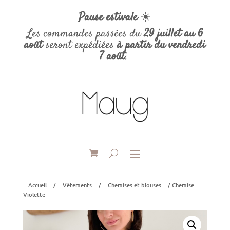
Pause estivale
☀️
Les commandes passées du
29 juillet au 6
août
seront expédiées
à partir du vendredi
7 août
.
Accueil
/
Vêtements
/
Chemises et blouses
/ Chemise
Violette