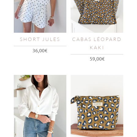
SHORT JULES
CABAS LÉOPARD
KAKI
36,00
€
59,00
€