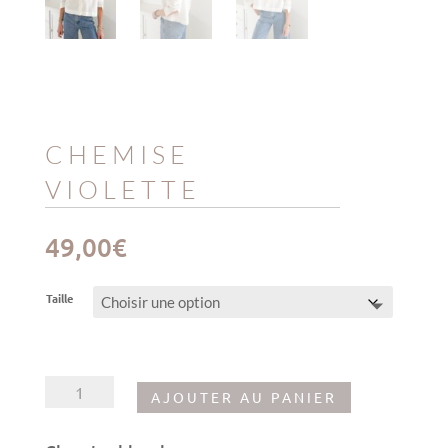
CHEMISE
VIOLETTE
49,00
€
Taille
quantité
AJOUTER AU PANIER
de
Chemise
Violette