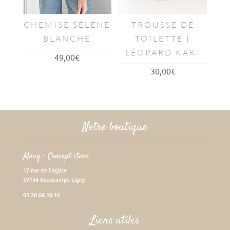
CHEMISE SÉLÈNE
TROUSSE DE
BLANCHE
TOILETTE |
LÉOPARD KAKI
49,00
€
30,00
€
Notre boutique
Maug – Concept store
17 rue de l’église
59134 Beaucamps-Ligny
03 20 68 10 16
Liens utiles