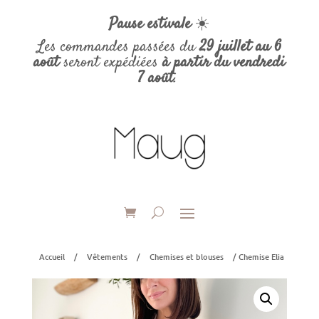
Pause estivale
☀️
Les commandes passées du
29 juillet au 6
août
seront expédiées
à partir du vendredi
7 août
.
Accueil
/
Vêtements
/
Chemises et blouses
/ Chemise Elia