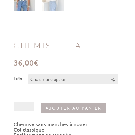
CHEMISE ELIA
36,00
€
Taille
quantité
AJOUTER AU PANIER
de
Chemise
Elia
Chemise sans manches à nouer
Col classique