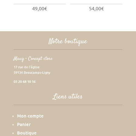
49,00
€
54,00
€
Notre boutique
Maug – Concept store
17 rue de l’église
59134 Beaucamps-Ligny
03 20 68 10 16
Liens utiles
Mon compte
Panier
Boutique