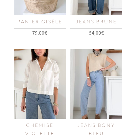
PANIER GISÈLE
JEANS BRUNE
79,00
€
54,00
€
CHEMISE
JEANS BONY
VIOLETTE
BLEU