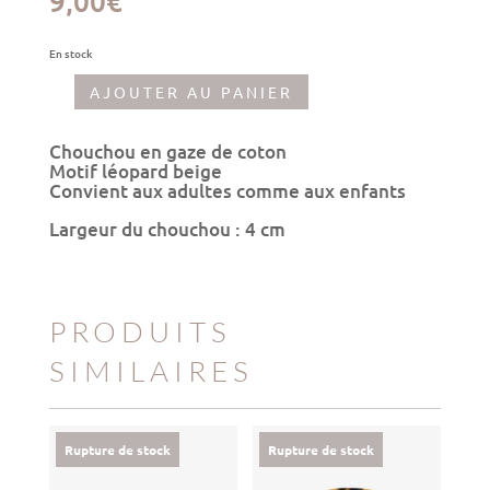
9,00
€
En stock
AJOUTER AU PANIER
quantité
de
Chouchou
Chouchou en gaze de coton
léopard
Motif léopard beige
beige
Convient aux adultes comme aux enfants
Largeur du chouchou : 4 cm
PRODUITS
SIMILAIRES
Rupture de stock
Rupture de stock