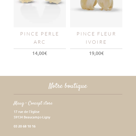
PINCE PERLE
PINCE FLEUR
ARC
IVOIRE
14,00
€
19,00
€
Notre boutique
Maug – Concept store
17 rue de l’église
59134 Beaucamps-Ligny
03 20 68 10 16