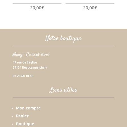
20,00
€
20,00
€
Notre boutique
Maug – Concept store
17 rue de l’église
59134 Beaucamps-Ligny
03 20 68 10 16
Liens utiles
Mon compte
Panier
Boutique