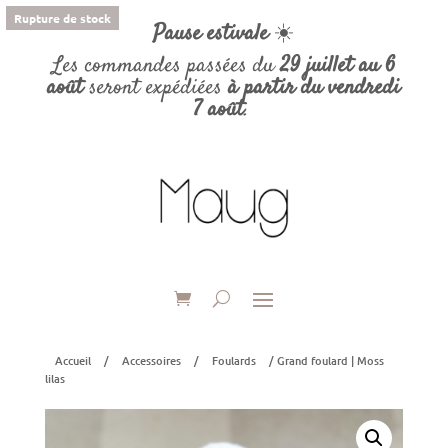
Rupture de stock
Pause estivale
☀️
Les commandes passées du
29 juillet au 6
août
seront expédiées
à partir du vendredi
7 août
.
Accueil
/
Accessoires
/
Foulards
/ Grand foulard | Moss
lilas