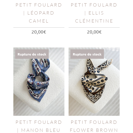
PETIT FOULARD
PETIT FOULARD
| LÉOPARD
| ELLIS
CAMEL
CLÉMENTINE
20,00
€
20,00
€
Rupture de stock
Rupture de stock
PETIT FOULARD
PETIT FOULARD
| MANON BLEU
FLOWER BROWN