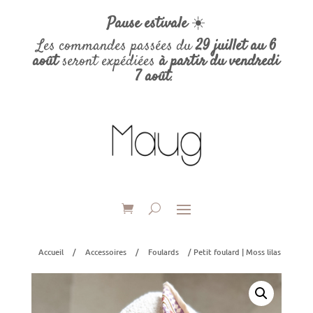
Pause estivale
☀️
Les commandes passées du
29 juillet au 6
août
seront expédiées
à partir du vendredi
7 août
.
Accueil
/
Accessoires
/
Foulards
/ Petit foulard | Moss lilas