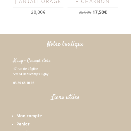
| ANJALI ORAGE
– CHARBON
Le
Le
20,00
€
17,50
€
35,00
€
prix
prix
initial
actuel
était :
est :
35,00€.
17,50€.
Notre boutique
Maug – Concept store
17 rue de l’église
59134 Beaucamps-Ligny
03 20 68 10 16
Liens utiles
Mon compte
Panier