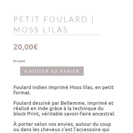
PETIT FOULARD |
MOSS LILAS
20,00
€
En stock
AJOUTER AU PANIER
quantité
de
Petit
Foulard indien imprimé Moss lilas, en petit
foulard
format.
|
Moss
Foulard dessiné par Bellemme, imprimé et
lilas
réalisé en Inde grâce à la technique du
block Print, véritable savoir-faire ancestral.
À porter selon vos envies, autour du coup
ou dans les cheveux c’est l’accessoire qui