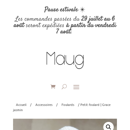
Pause estivale
☀️
Les commandes passées du
29 juillet au 6
août
seront expédiées
à partir du vendredi
7 août
.
Accueil
/
Accessoires
/
Foulards
/ Petit foulard | Grace
jasmin