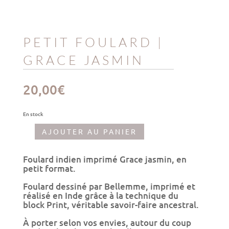
PETIT FOULARD |
GRACE JASMIN
20,00
€
En stock
AJOUTER AU PANIER
quantité
de
Petit
Foulard indien imprimé Grace jasmin, en
foulard
petit format.
|
Grace
Foulard dessiné par Bellemme, imprimé et
jasmin
réalisé en Inde grâce à la technique du
block Print, véritable savoir-faire ancestral.
À porter selon vos envies, autour du coup