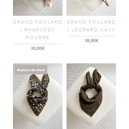
GRAND FOULARD
GRAND FOULARD
| RHAPSODY
| LÉOPARD NAVY
POUDRE
38,00
€
38,00
€
Rupture de stock